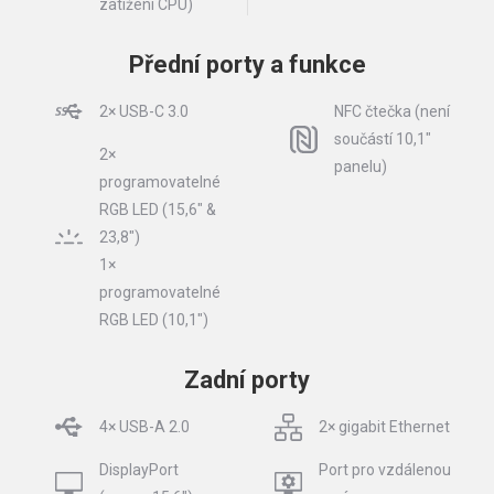
zatížení CPU)
Přední porty a funkce
2× USB-C 3.0
NFC čtečka (není
součástí 10,1″
2×
panelu)
programovatelné
RGB LED (15,6″ &
23,8″)
1×
programovatelné
RGB LED (10,1″)
Zadní porty
4× USB-A 2.0
2× gigabit Ethernet
DisplayPort
Port pro vzdálenou