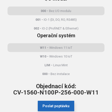
000
Bez I/O modulu
001
IO-1 (DI, DO, RO, RS485)
002
IO-2 (ProfiNET & Ethernet)
Operační systém
W11
Windows 11 IoT
W10
Windows 10 IoT
LIM
Linux Mint
000
Bez instalace
Objednací kód:
CV-1560-N100P-256-000-W11
Poslat poptávku