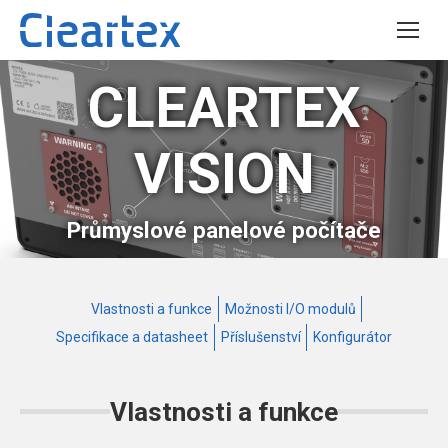
CLEARTEX
VISION
Průmyslové panelové počítače
Vlastnosti a funkce
Možnosti I/O modulů
Specifikace a datasheet
Příslušenství
Konfigurátor
Vlastnosti a funkce