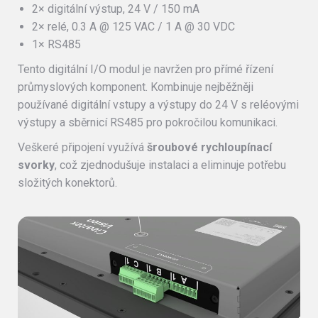
2× digitální výstup, 24 V / 150 mA
2× relé, 0.3 A @ 125 VAC / 1 A @ 30 VDC
1× RS485
Tento digitální I/O modul je navržen pro přímé řízení
průmyslových komponent. Kombinuje nejběžněji
používané digitální vstupy a výstupy do 24 V s reléovými
výstupy a sběrnicí RS485 pro pokročilou komunikaci.
Veškeré připojení využívá
šroubové rychloupínací
svorky
, což zjednodušuje instalaci a eliminuje potřebu
složitých konektorů.