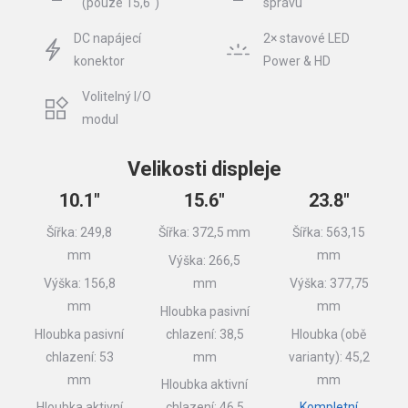
(pouze 15,6″)
správu
DC napájecí
2× stavové LED
konektor
Power & HD
Volitelný I/O
modul
Velikosti displeje
10.1″
15.6″
23.8″
Šířka: 249,8
Šířka: 372,5 mm
Šířka: 563,15
mm
mm
Výška: 266,5
Výška: 156,8
mm
Výška: 377,75
mm
mm
Hloubka pasivní
Hloubka pasivní
chlazení: 38,5
Hloubka (obě
chlazení: 53
mm
varianty): 45,2
mm
mm
Hloubka aktivní
Hloubka aktivní
chlazení: 46,5
Kompletní