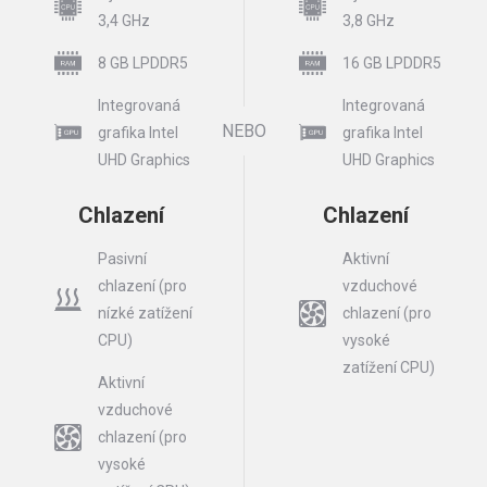
3,4 GHz
3,8 GHz
8 GB LPDDR5
16 GB LPDDR5
Integrovaná
Integrovaná
NEBO
grafika Intel
grafika Intel
UHD Graphics
UHD Graphics
Chlazení
Chlazení
Pasivní
Aktivní
chlazení (pro
vzduchové
nízké zatížení
chlazení (pro
CPU)
vysoké
zatížení CPU)
Aktivní
vzduchové
chlazení (pro
vysoké