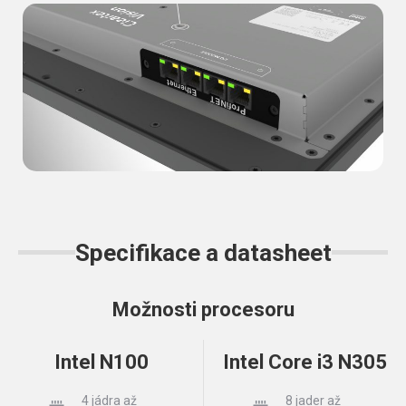
Specifikace a datasheet
Možnosti procesoru
Intel N100
Intel Core i3 N305
4 jádra až
8 jader až